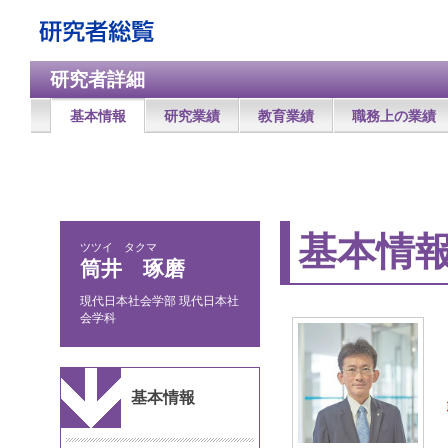
研究者詳細
基本情報
研究業績
教育業績
職務上の業績
基本情
ツツイ タクマ
筒井 琢磨
現代日本社会学部 現代日本社
会学科
基本情報