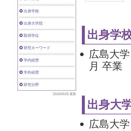
出身学校
出身大学院
出身学
取得学位
研究キーワード
広島大学 
学内経歴
月 卒業
学外経歴
研究分野
2026/05/25 更新
出身大
広島大学