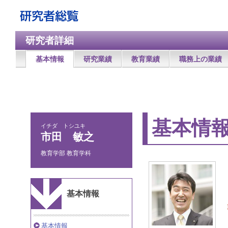
研究者詳細
基本情報
研究業績
教育業績
職務上の業績
基本情
イチダ トシユキ
市田 敏之
教育学部 教育学科
基本情報
基本情報