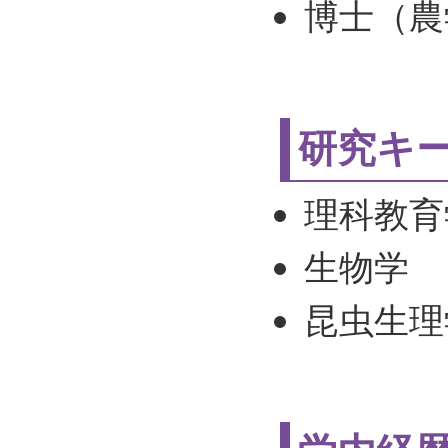
博士（農
研究キ
理科教育
生物学
昆虫生理