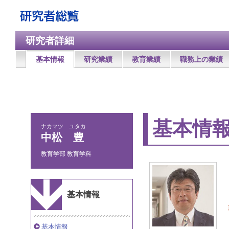
研究者詳細
基本情報
研究業績
教育業績
職務上の業績
基本情
ナカマツ ユタカ
中松 豊
教育学部 教育学科
基本情報
基本情報