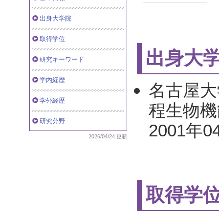
出身大学院
取得学位
出身大
研究キーワード
学内経歴
名古屋大
学外経歴
程生物機
研究分野
2001年0
2026/04/24 更新
取得学