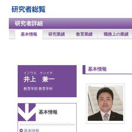
研究者詳細
基本情報
研究業績
教育業績
職務上の業績
基本情報
イノウエ ケンイチ
井上 兼一
教育学部 教育学科
基本情報
基本情報