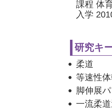
課程 体育
入学 20
研究キ
柔道
等速性体
脚伸展パ
一流柔道