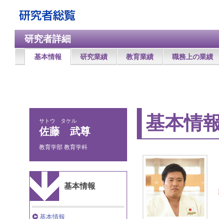
研究者詳細
基本情報
研究業績
教育業績
職務上の業績
基本情
サトウ タケル
佐藤 武尊
教育学部 教育学科
基本情報
基本情報