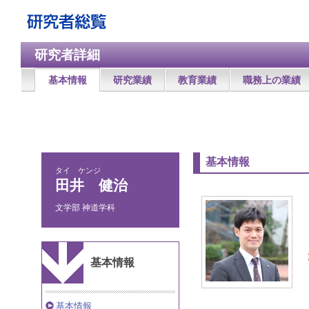
研究者詳細
基本情報
研究業績
教育業績
職務上の業績
基本情報
タイ ケンジ
田井 健治
文学部 神道学科
基本情報
基本情報