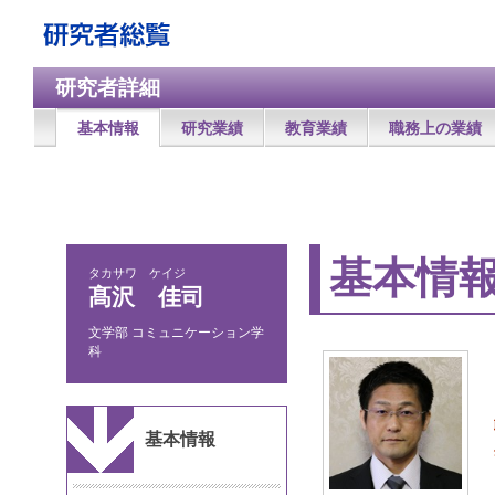
研究者詳細
基本情報
研究業績
教育業績
職務上の業績
基本情
タカサワ ケイジ
髙沢 佳司
文学部 コミュニケーション学
科
基本情報