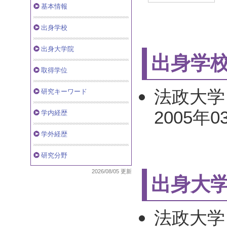
基本情報
出身学校
出身大学院
出身学
取得学位
法政大学
研究キーワード
2005年
学内経歴
学外経歴
研究分野
2026/08/05 更新
出身大
法政大学