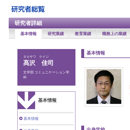
研究者詳細
基本情報
研究業績
教育業績
職務上の業績
基本情報
タカサワ ケイジ
髙沢 佳司
文学部 コミュニケーション学
科
基本情報
基本情報
出身学校