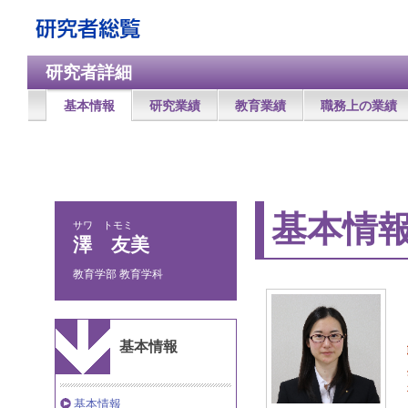
研究者詳細
基本情報
研究業績
教育業績
職務上の業績
基本情
サワ トモミ
澤 友美
教育学部 教育学科
基本情報
基本情報