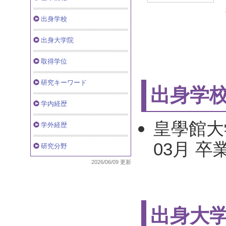
出身学校
出身大学院
取得学位
研究キーワード
出身学
学内経歴
皇學館大学
学外経歴
03月 卒
研究分野
2026/06/09 更新
出身大