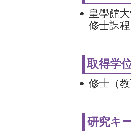
皇學館大
修士課程 
取得学
修士（
研究キ