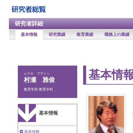
研究者詳細
基本情報
研究業績
教育業績
職務上の業績
基本情
ムラセ マサトシ
村瀬 雅俊
教育学部 教育学科
基本情報
基本情報