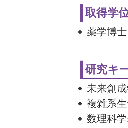
取得学
薬学博士
研究キ
未来創成
複雑系生
数理科学